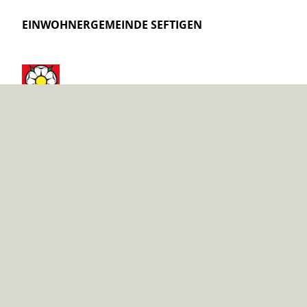
EINWOHNERGEMEINDE SEFTIGEN
ÖFFNUNGSZEITEN
Montag / Dienstag / Donnerstag
08.00–11.30 / 14.00–17.00 Uhr
Freitag
08.00–11.30 / 14.00–16.00 Uhr
Mittwoch geschlossen
KONTAKT