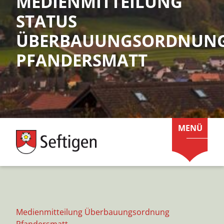
MEDIENMITTEILUNG
STATUS
ÜBERBAUUNGSORDNUN
PFANDERSMATT
MENÜ
Medienmitteilung Überbauungsordnung
Pfandersmatt